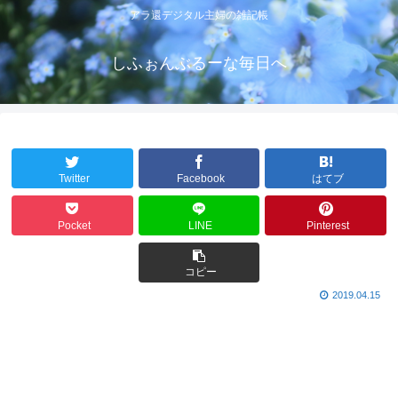
アラ還デジタル主婦の雑記帳
しふぉんぶるーな毎日へ
Twitter
Facebook
はてブ
Pocket
LINE
Pinterest
コピー
2019.04.15